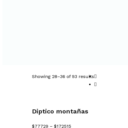
Showing 28–
36
of 93 results
Diptico montañas
$
77729
–
$
172515