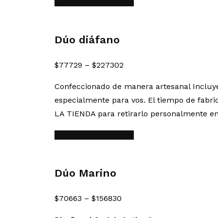
Seleccionar opciones
Dúo diáfano
$
77729
–
$
227302
Confeccionado de manera artesanal Inclu
especialmente para vos. El tiempo de fabri
LA TIENDA para retirarlo personalmente en
Seleccionar opciones
Dúo Marino
$
70663
–
$
156830