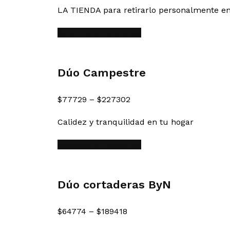
LA TIENDA para retirarlo personalmente en
Seleccionar opciones
Dúo Campestre
$
77729
–
$
227302
Calidez y tranquilidad en tu hogar
Seleccionar opciones
Dúo cortaderas ByN
$
64774
–
$
189418