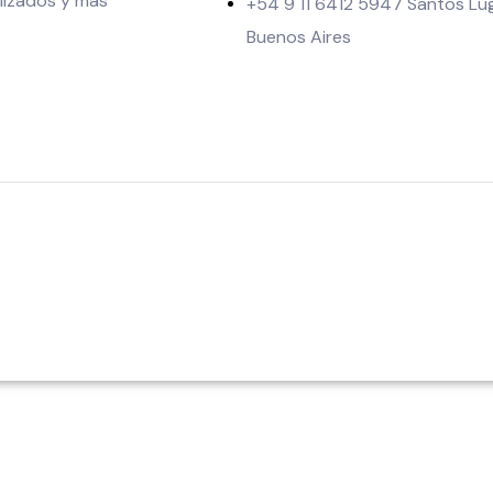
lizados y más
+54 9 11 6412 5947 Santos Lu
Buenos Aires