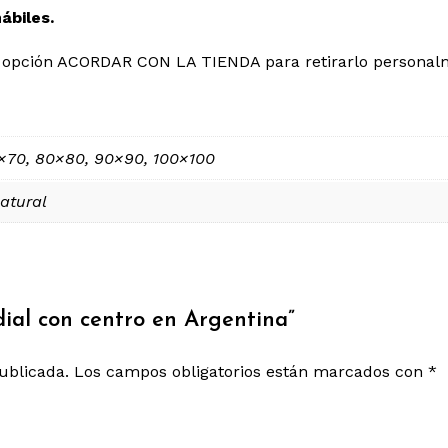
hábiles.
 la opción ACORDAR CON LA TIENDA para retirarlo personal
×70, 80×80, 90×90, 100×100
atural
dial con centro en Argentina”
ublicada.
Los campos obligatorios están marcados con
*