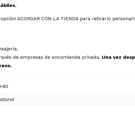
hábiles.
 la opción ACORDAR CON LA TIENDA para retirarlo personal
sajería.
a través de empresas de encomienda privada.
Una vez desp
reos.
0×60
atural