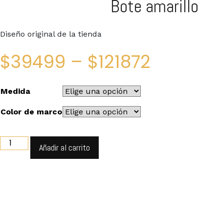
Bote amarillo
Diseño original de la tienda
$
39499
–
$
121872
Medida
Color de marco
Bote
Añadir al carrito
amarillo
quantity