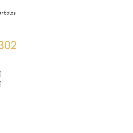
árboles
302