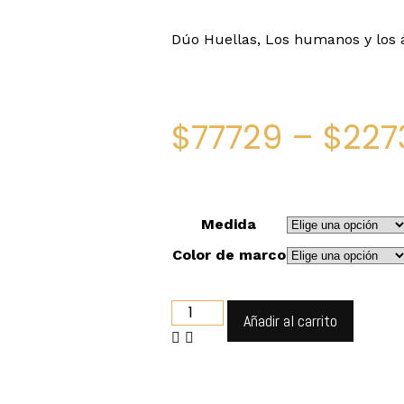
Dúo Huellas, Los humanos y los 
$
77729
–
$
227
Medida
Color de marco
Añadir al carrito