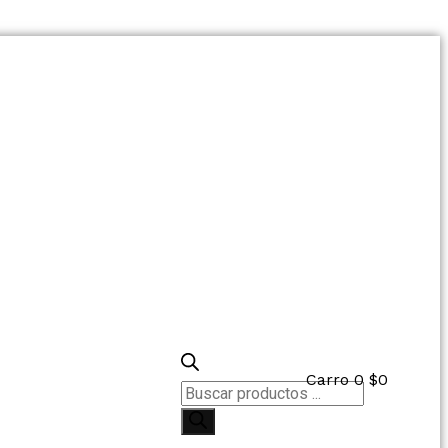
Carro
0
$
0